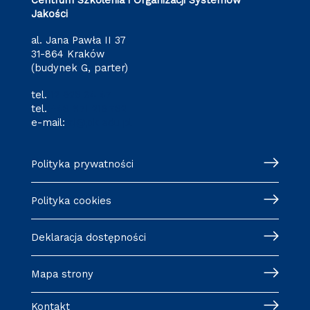
Centrum Szkolenia i Organizacji Systemów
Jakości
al. Jana Pawła II 37
31-864 Kraków
(budynek G, parter)
tel.
12 628 34 47
tel.
+48 571 216 782
e-mail:
cj@pk.edu.pl
Polityka prywatności
Polityka cookies
Deklaracja dostępności
Mapa strony
Kontakt