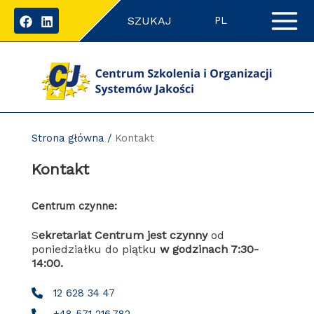
Przejdź
SZUKAJ
do
PL
zawartości
strony
Strona główna
/
Kontakt
Kontakt
Centrum czynne:
S
ekretariat Centrum jest czynny
od
poniedziałku do piątku
w godzinach 7:30-
14:00.
12 628 34 47
+48 571 216 782