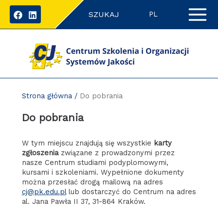
Przejdź
SZUKAJ
do
PL
zawartości
strony
Strona główna
/
Do pobrania
Do pobrania
W tym miejscu znajdują się wszystkie
karty
zgłoszenia
związane z prowadzonymi przez
nasze Centrum studiami podyplomowymi,
kursami i szkoleniami. Wypełnione dokumenty
można przesłać drogą mailową na adres
cj@pk.edu.pl
lub dostarczyć do Centrum na adres
al. Jana Pawła II 37, 31-864 Kraków.