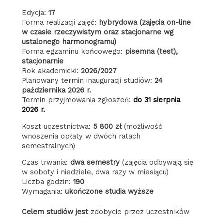
(zarządzanie zasobami ludzkimi)
Edycja:
17
Forma realizacji zajęć:
hybrydowa (zajęcia on-line
w czasie rzeczywistym oraz stacjonarne wg
ustalonego harmonogramu)
Forma egzaminu końcowego:
pisemna (test),
stacjonarnie
Rok akademicki:
2026/2027
Planowany termin inauguracji studiów:
24
października 2026 r.
Termin przyjmowania zgłoszeń:
do 31 sierpnia
2026 r.
Koszt uczestnictwa:
5 800 zł
(możliwość
wnoszenia opłaty w dwóch ratach
semestralnych)
Czas trwania:
dwa semestry
(zajęcia odbywają się
w soboty i niedziele, dwa razy w miesiącu)
Liczba godzin:
190
Wymagania:
ukończone studia wyższe
Celem studiów jest
zdobycie przez uczestników