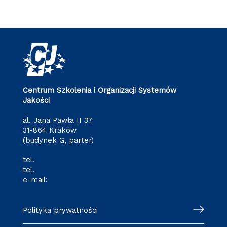
Centrum Szkolenia i Organizacji Systemów
Jakości
al. Jana Pawła II 37
31-864 Kraków
(budynek G, parter)
tel.
12 628 34 47
tel.
+48 571 216 782
e-mail:
cj@pk.edu.pl
Polityka prywatności