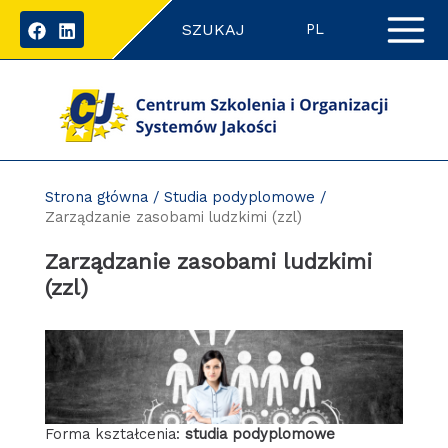
Przejdź
SZUKAJ
do
PL
zawartości
strony
Strona główna
/
Studia podyplomowe
/
Zarządzanie zasobami ludzkimi (zzl)
Zarządzanie zasobami ludzkimi
(zzl)
Forma kształcenia:
studia podyplomowe