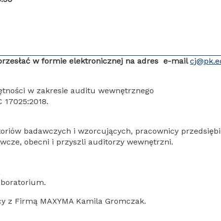
 przesłać w formie elektronicznej na adres e-mail
cj@pk.e
ętności w zakresie auditu wewnętrznego
 17025:2018.
toriów badawczych i wzorcujących, pracownicy przedsiębi
wcze, obecni i przyszli auditorzy wewnętrzni.
a
aboratorium.
acy z Firmą MAXYMA Kamila Gromczak.