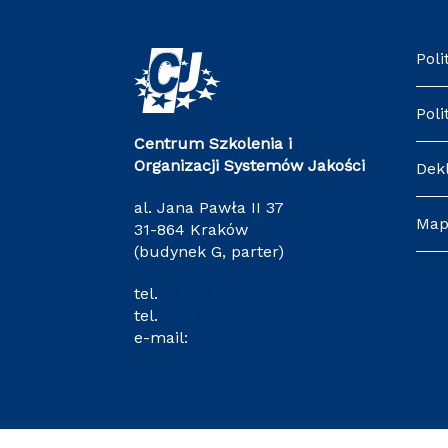
Poli
Poli
Centrum Szkolenia i
Organizacji Systemów Jakości
Dek
al. Jana Pawła II 37
Map
31-864 Kraków
(budynek G, parter)
tel.
12 628 34 47
tel.
+48 571 216 782
e-mail:
cj@pk.edu.pl