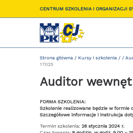
Przejdź
CENTRUM SZKOLENIA I ORGANIZACJI 
do
zawartości
strony
Strona główna
/
Kursy i szkolenia
/
/
Aud
17025
Auditor wewnęt
FORMA SZKOLENIA:
Szkolenie realizowane będzie w formie o
Szczegółowe informacje i instrukcja dot
Termin szkolenia:
26 stycznia 2024 r.
Czas trwania:
8 godzin, w godz. 9.00 – 1