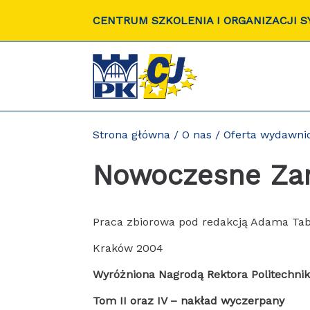
Przejdź
CENTRUM SZKOLENIA I ORGANIZACJI 
do
zawartości
strony
Strona główna
/
O nas
/
Oferta wydawni
Nowoczesne Zar
Praca zbiorowa pod redakcją Adama Tab
Kraków 2004
Wyróżniona Nagrodą Rektora Politechnik
Tom II oraz IV – nakład wyczerpany