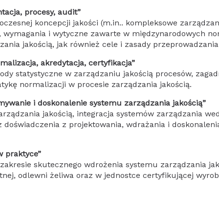
acja, procesy, audit”
zesnej koncepcji jakości (m.in.. kompleksowe zarządzani
ę, wymagania i wytyczne zawarte w międzynarodowych nor
ania jakością, jak również cele i zasady przeprowadzania
malizacja, akredytacja, certyfikacja”
tody statystyczne w zarządzaniu jakością procesów, zagad
ykę normalizacji w procesie zarządzania jakością.
ymywanie i doskonalenie systemu zarządzania jakością”
arządzania jakością, integracja systemów zarządzania 
 doświadczenia z projektowania, wdrażania i doskonaleni
w praktyce”
zakresie skutecznego wdrożenia systemu zarządzania jakoś
ej, odlewni żeliwa oraz w jednostce certyfikującej wyrob