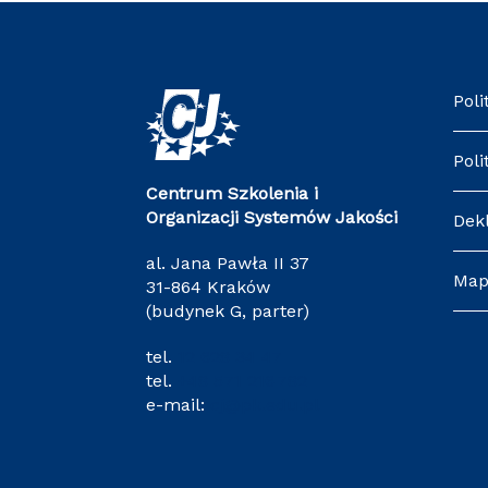
Poli
Poli
Centrum Szkolenia i
Organizacji Systemów Jakości
Dek
al. Jana Pawła II 37
Map
31-864 Kraków
(budynek G, parter)
tel.
12 628 34 47
tel.
+48 571 216 782
e-mail:
cj@pk.edu.pl