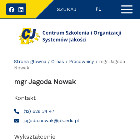
Przejdź
SZUKAJ
do
PL
zawartości
strony
Strona główna
/
O nas
/
Pracownicy
/
mgr Jagoda
Nowak
mgr Jagoda Nowak
Kontakt
(12) 628 34 47
jagoda.nowak@pk.edu.pl
Wykształcenie