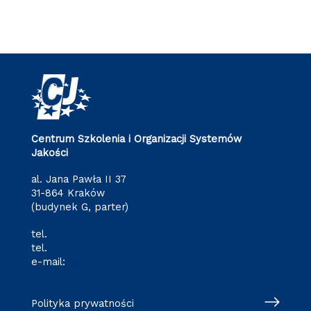
Centrum Szkolenia i Organizacji Systemów
Jakości
al. Jana Pawła II 37
31-864 Kraków
(budynek G, parter)
tel.
12 628 34 47
tel.
+48 571 216 782
e-mail:
cj@pk.edu.pl
Polityka prywatności