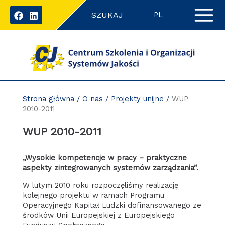
Przejdź
SZUKAJ
do
PL
zawartości
strony
Strona główna
/
O nas
/
Projekty unijne
/
WUP
2010-2011
WUP 2010-2011
„Wysokie kompetencje
w pracy – praktyczne
aspekty zintegrowanych systemów zarządzania”.
W lutym 2010 roku rozpoczęliśmy realizację
kolejnego projektu w ramach Programu
Operacyjnego Kapitał Ludzki dofinansowanego ze
środków Unii Europejskiej z Europejskiego