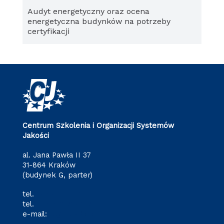
Audyt energetyczny oraz ocena
energetyczna budynków na potrzeby
certyfikacji
Centrum Szkolenia i Organizacji Systemów
Jakości
al. Jana Pawła II 37
31-864 Kraków
(budynek G, parter)
tel.
12 628 34 47
tel.
+48 571 216 782
e-mail:
cj@pk.edu.pl