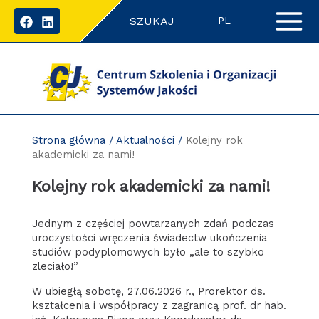
Przejdź
SZUKAJ
do
PL
zawartości
strony
Strona główna
/
Aktualności
/
Kolejny rok
akademicki za nami!
Kolejny rok akademicki za nami!
Jednym z częściej powtarzanych zdań podczas
uroczystości wręczenia świadectw ukończenia
studiów podyplomowych było „ale to szybko
zleciało!”
W ubiegłą sobotę, 27.06.2026 r., Prorektor ds.
kształcenia i współpracy z zagranicą prof. dr hab.