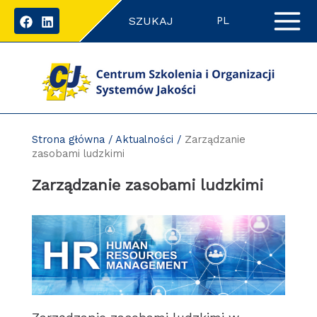
Przejdź
SZUKAJ
do
PL
zawartości
strony
Strona główna
/
Aktualności
/
Zarządzanie
zasobami ludzkimi
Zarządzanie zasobami ludzkimi