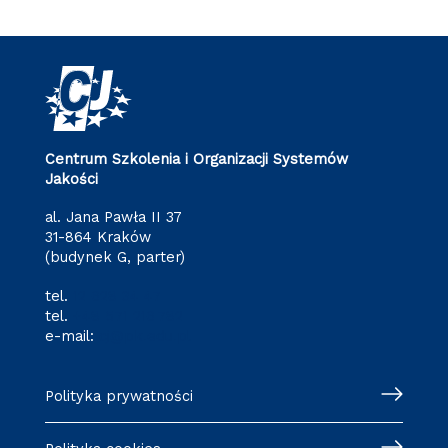
Centrum Szkolenia i Organizacji Systemów
Jakości
al. Jana Pawła II 37
31-864 Kraków
(budynek G, parter)
tel.
12 628 34 47
tel.
+48 571 216 782
e-mail:
cj@pk.edu.pl
Polityka prywatności