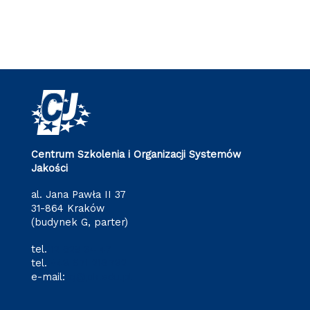
Centrum Szkolenia i Organizacji Systemów
Jakości
al. Jana Pawła II 37
31-864 Kraków
(budynek G, parter)
tel.
12 628 34 47
tel.
+48 571 216 782
e-mail:
cj@pk.edu.pl