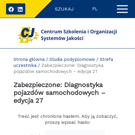
Przejdź
SZUKAJ
do
PL
zawartości
strony
Strona główna
/
Studia podyplomowe
/
Strefa
uczestnika
/
Zabezpieczone: Diagnostyka
pojazdów samochodowych – edycja 27
Zabezpieczone: Diagnostyka
pojazdów samochodowych –
edycja 27
Treść jest chroniona hasłem. Aby ją zobaczyć,
proszę wpisać hasło: