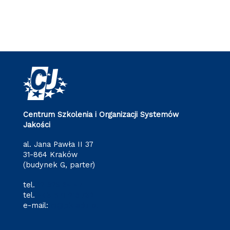
Centrum Szkolenia i Organizacji Systemów
Jakości
al. Jana Pawła II 37
31-864 Kraków
(budynek G, parter)
tel.
12 628 34 47
tel.
+48 571 216 782
e-mail:
cj@pk.edu.pl