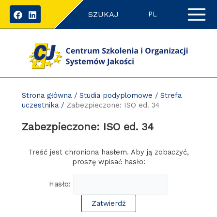
Przejdź
SZUKAJ
do
PL
zawartości
strony
Strona główna
/
Studia podyplomowe
/
Strefa
uczestnika
/
Zabezpieczone: ISO ed. 34
Zabezpieczone: ISO ed. 34
Treść jest chroniona hasłem. Aby ją zobaczyć,
proszę wpisać hasło:
Hasło: