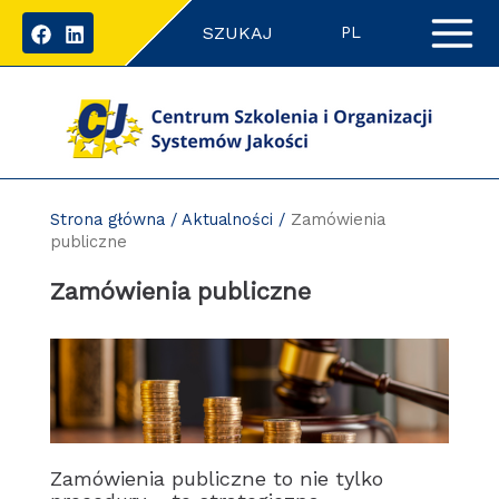
Przejdź
SZUKAJ
do
PL
zawartości
strony
Strona główna
/
Aktualności
/
Zamówienia
publiczne
Zamówienia publiczne
Zamówienia publiczne to nie tylko