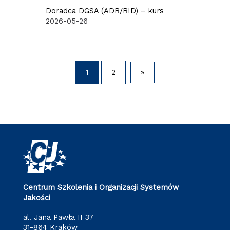
Doradca DGSA (ADR/RID) – kurs
2026-05-26
1
2
»
Centrum Szkolenia i Organizacji Systemów
Jakości
al. Jana Pawła II 37
31-864 Kraków