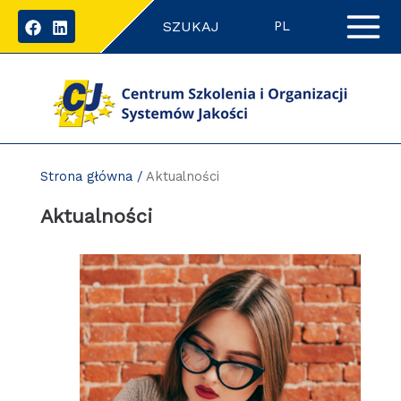
Przejdź
SZUKAJ
do
PL
zawartości
strony
Strona główna
/
Aktualności
Aktualności